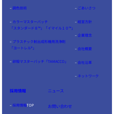
–
調色技術
–
ごあいさつ
–
カラーマスターバッチ
–
経営方針
「スタンダード８™」「イマイル１０™」
–
企業理念
–
プラスチック射出成形機用洗浄剤
「ヨートレル®」
–
会社概要
–
卵殻マスターバッチ「TAMACCO」
–
会社沿革
–
ネットワーク
採用情報
ニュース
–
採用情報
TOP
お問い合わせ